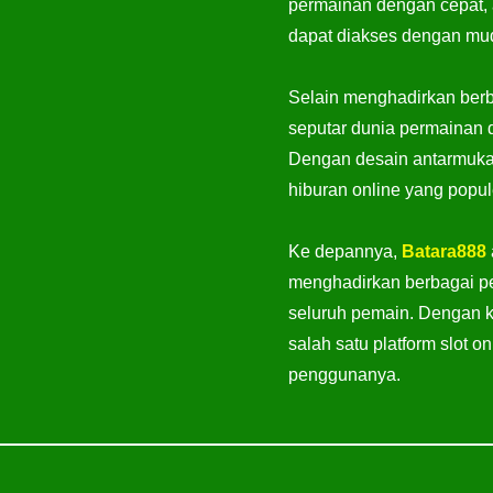
permainan dengan cepat, 
dapat diakses dengan mud
Selain menghadirkan berb
seputar dunia permainan 
Dengan desain antarmuka 
hiburan online yang popul
Ke depannya,
Batara888
menghadirkan berbagai pe
seluruh pemain. Dengan k
salah satu platform slot 
penggunanya.