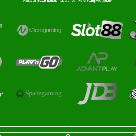
|
|
|
|
About Us
Pusat Bantuan
Syarat Dan Ketentuan
FAQ
Author