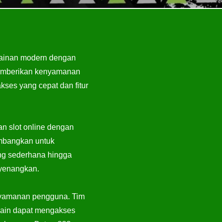
mainan modern dengan
 memberikan kenyamanan
kses yang cepat dan fitur
n slot online dengan
kembangkan untuk
ng sederhana hingga
nyenangkan.
enyamanan pengguna. Tim
main dapat mengakses